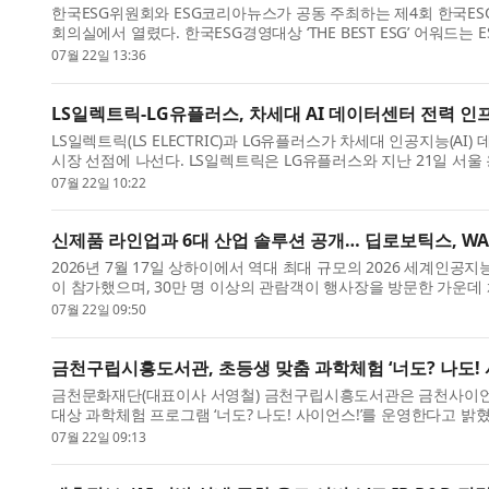
한국ESG위원회와 ESG코리아뉴스가 공동 주최하는 제4회 한국ESG경영
회의실에서 열렸다. 한국ESG경영대상 ‘THE BEST ESG’ 어워드
속가능한 경영문화...
07월 22일 13:36
LS일렉트릭-LG유플러스, 차세대 AI 데이터센터 전력 인프
LS일렉트릭(LS ELECTRIC)과 LG유플러스가 차세대 인공지능(AI
시장 선점에 나선다. LS일렉트릭은 LG유플러스와 지난 21일 서울
및 경쟁력...
07월 22일 10:22
신제품 라인업과 6대 산업 솔루션 공개… 딥로보틱스, WAI
2026년 7월 17일 상하이에서 역대 최대 규모의 2026 세계인공지능대
이 참가했으며, 30만 명 이상의 관람객이 행사장을 방문한 가운데
Robotics)는 W...
07월 22일 09:50
금천구립시흥도서관, 초등생 맞춤 과학체험 ‘너도? 나도! 
금천문화재단(대표이사 서영철) 금천구립시흥도서관은 금천사이언스
대상 과학체험 프로그램 ‘너도? 나도! 사이언스!’를 운영한다고 밝
화 자원과 ...
07월 22일 09:13