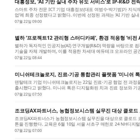
대흥정보, ‘AI 기반 실내 주차 유도 서비스’로 IP-R&D 
스마트 주차 전문 ICT 기업 대흥정보(대표 여범수·박기범)가 지식재산
업’에 최종 선정됐다고 밝혔다. 이번에 선정된 과제는 ‘AI 기반 실
다. IP-R&...
07월 22일 09:00
별하 ‘프로젝트12 관리형 스터디카페’, 환경 적응형 ‘비전 
별하가 독자적인 인공지능(AI) 연구개발(R&D) 역량을 바탕으로 컴퓨터
기술을 자체 개발하며, 이를 적용한 차세대 에듀테크 오프라인 공
진 중인 ...
07월 22일 08:44
미니쉬테크놀로지, 진료-기공 통합관리 플랫폼 ‘미니쉬 톡
덴탈테크 기업 미니쉬테크놀로지는 22일 진료-기공 협업 전 과정을 통합
출시했다고 밝혔다. 미니쉬 톡은 디지털화된 치과 진료 정보와 기
는 것이 특...
07월 22일 07:50
조코딩AX파트너스, 농협정보시스템 실무진 대상 클로드 코
조코딩AX파트너스가 농협정보시스템 실무진을 대상으로 클로드 코드(Cl
톤을 진행했다. 교육은 6월 10일 서울 서초구 매헌로 24 NH디
참가자가 직접 A...
07월 22일 07:00