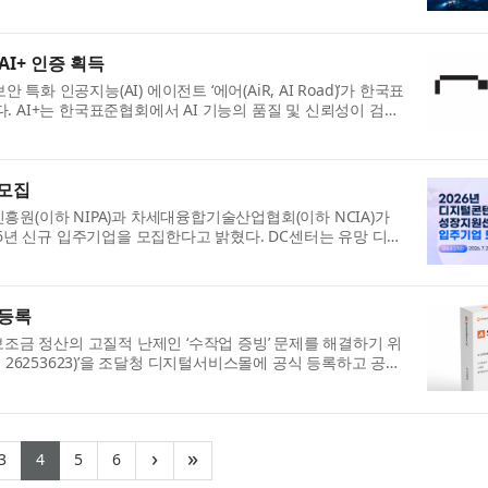
AI+ 인증 획득
 인공지능(AI) 에이전트 ‘에어(AiR, AI Road)’가 한국표
. AI+는 한국표준협회에서 AI 기능의 품질 및 신뢰성이 검증
 모집
(이하 NIPA)과 차세대융합기술산업협회(이하 NCIA)가
6년 신규 입주기업을 모집한다고 밝혔다. DC센터는 유망 디지
 등록
 보조금 정산의 고질적 난제인 ‘수작업 증빙’ 문제를 해결하기 위
번호: 26253623)’을 조달청 디지털서비스몰에 공식 등록하고 공공
rrent)
(current)
(current)
(current)
(current)
›
»
3
4
5
6