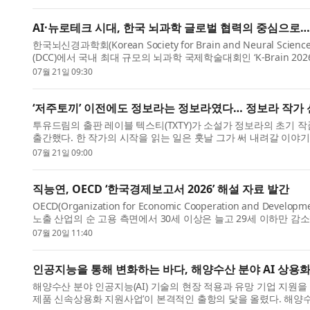
AI·뉴로테크 시대, 한국 뇌과학 글로벌 협력의 중심으로… ‘K-
한국뇌신경과학회(Korean Society for Brain and Neural S
(DCC)에서 국내 최대 규모의 뇌과학 국제학술대회인 ‘K-Brain 20
퓨터 인터페이스(...
07월 21일 09:30
‘저주토끼’ 이전에도 정보라는 정보라였다… 정보라 작가 
투유드림의 출판 레이블 텍스티(TXTY)가 소설가 정보라의 초기 작품
출간했다. 한 작가의 시작을 읽는 일은 훗날 그가 써 내려갈 이야
로 길...
07월 21일 09:00
직능연, OECD ‘한국경제보고서 2026’ 해설 자료 발간
OECD(Organization for Economic Cooperation and D
노출 산업의 순 고용 측면에서 30세 이상은 늘고 29세 이하만 감소
‘KRIVET Issue Brief 3...
07월 20일 11:40
인공지능을 통해 변화하는 바다, 해양수산 분야 AI 상용
해양수산 분야 인공지능(AI) 기술의 현장 적용과 유망 기업 지원을
제품 신속상용화 지원사업’이 본격적인 출항의 닻을 올렸다. 해양수