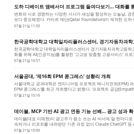
도하 디베이트 앰배서더 프로그램 들여다보기… 대화를 
변화와 서로 경쟁하는 다양한 서사가 세상을 형성하는 오늘날, 경
보다 중요해졌다. 카타르 재단(Qatar Foundation)이 제작한
역량을 배...
07월 21일 11:50
한국공학대학교 대학일자리플러스센터, 경기자동차과학고·
한국공학대학교 대학일자리플러스센터가 경기자동차과학고등학교와
화를 위해 AI(인공지능)를 활용한 ‘고교생 맞춤형 고용서비스’ 프
통해 자신의 ...
07월 21일 10:57
서울공대, ‘제16회 EPM 콩그레스’ 성황리 개최
서울대학교 공과대학은 엔지니어링 프로젝트 매니지먼트(EPM) 과
EPM 콩그레스’를 최근 개최했다고 밝혔다. ‘프로젝트 공감(Empathy 
일, 17일, 18일...
07월 21일 10:16
데이블, MCP 기반 AI 광고 연동 기능 선봬… 광고 성과 
데이블(대표 이채현)이 광고주가 평소 쓰는 AI 비서에 말 한마디로
속하거나 리포트를 내려받던 기존 과정 없이 Claude·ChatGPT 등
정리해...
07월 21일 10:00