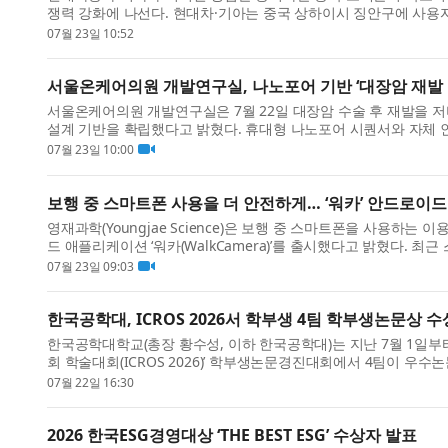
쟁력 강화에 나선다. 현대차·기아는 중국 상하이시 징안구에 사용자 경험(U
상하이(UX ...
07월 23일 10:52
서울온케어의원 개발연구실, 나노포어 기반 ‘대장암 재발 
서울온케어의원 개발연구실은 7월 22일 대장암 수술 후 재발을 저비
설계 기반을 확립했다고 밝혔다. 휴대형 나노포어 시퀀서와 자체 인
장 검체로 ...
07월 23일 10:00
보행 중 스마트폰 사용을 더 안전하게… ‘워카’ 안드로이드
영재과학(Youngjae Science)은 보행 중 스마트폰을 사용하는
드 애플리케이션 ‘워카(WalkCamera)’를 출시했다고 밝혔다. 최근
나면서 기둥,...
07월 23일 09:03
한국공학대, ICROS 2026서 학부생 4팀 학부생논문상 수
한국공학대학교(총장 황수성, 이하 한국공학대)는 지난 7월 1일부터
회 학술대회(ICROS 2026)’ 학부생논문경진대회에서 4팀이 
진대회에는 전...
07월 22일 16:30
2026 한국ESG경영대상 ‘THE BEST ESG’ 수상자 발표