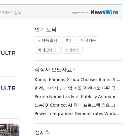
인기 토픽
신제품 출시
휴가
인공지능
바이오테크
스타트업
상장사 보도자료
Khimji Ramdas Group Chooses Rimini Street to Reduce SAP Support Costs, Protect 700+ Customizations and Reinvest Savings in Innovation
한전, 에너지 신산업 이끌 ‘한전기술지주’ 공식 출범
Purina Named as First Publicly Announced NIQ ConnectAI Charter Client
닐슨IQ, Connect AI 차터 프로그램 최초 고객사 ‘퓨리나’ 선정
Power Integrations Demonstrates World’s First 2200 V GaN Technology for Next-Era High-Voltage Power Systems
전시회