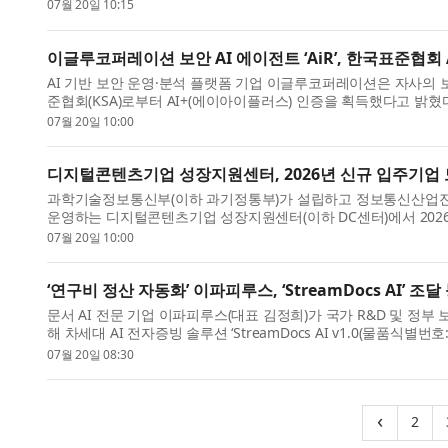
용화 지...
07월 20일 10:15
이글루코퍼레이션 보안 AI 에이전트 ‘AiR’, 한국표준협회 
AI 기반 보안 운영·분석 플랫폼 기업 이글루코퍼레이션은 자사의 보안 특화
준협회(KSA)로부터 AI+(에이아이플러스) 인증을 획득했다고 밝혔다
된 제품...
07월 20일 10:00
디지털콘텐츠기업 성장지원센터, 2026년 신규 입주기업
과학기술정보통신부(이하 과기정통부)가 설립하고 정보통신산업진흥원
운영하는 디지털콘텐츠기업 성장지원센터(이하 DC센터)에서 202
털콘텐츠 중소기...
07월 20일 10:00
‘연구비 정산 자동화’ 이파피루스, ‘StreamDocs AI’ 조달
문서 AI 전문 기업 이파피루스(대표 김정희)가 국가 R&D 및 정부
해 차세대 AI 전자증빙 솔루션 ‘StreamDocs AI v1.0(물품식별
시장 공...
07월 20일 08:30
(cu
‹
2