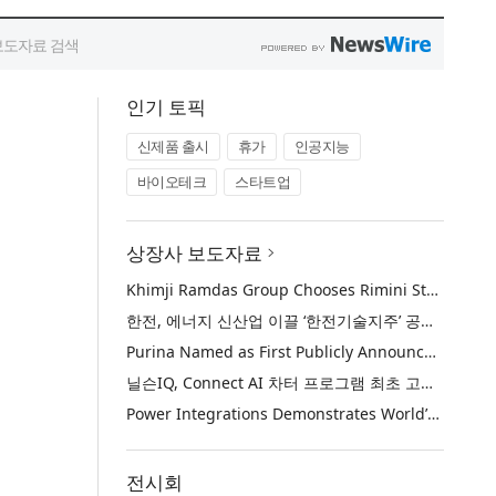
인기 토픽
신제품 출시
휴가
인공지능
바이오테크
스타트업
상장사 보도자료
Khimji Ramdas Group Chooses Rimini Street to Reduce SAP Support Costs, Protect 700+ Customizations and Reinvest Savings in Innovation
한전, 에너지 신산업 이끌 ‘한전기술지주’ 공식 출범
Purina Named as First Publicly Announced NIQ ConnectAI Charter Client
닐슨IQ, Connect AI 차터 프로그램 최초 고객사 ‘퓨리나’ 선정
Power Integrations Demonstrates World’s First 2200 V GaN Technology for Next-Era High-Voltage Power Systems
전시회