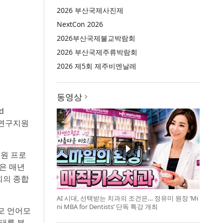
2026 부산국제사진제
NextCon 2026
2026부산국제불교박람회
2026 부산국제주류박람회
2026 제5회 제주비엔날레
동영상
d
테크연구지원
지원 프로
은 매년
회의 종합
AI 시대, 선택받는 치과의 조건은… 정유미 원장 ‘Mi
ni MBA for Dentists’ 단독 특강 개최
모 언어모
상태를 분