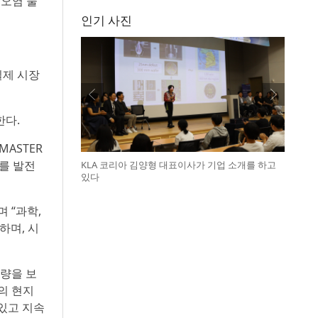
 오염 물
인기 사진
실제 시장
한다.
MASTER
례를 발전
KLA 코리아 김양형 대표이사가 기업 소개를 하고
있다
며 “과학,
하며, 시
역량을 보
역의 현지
있고 지속