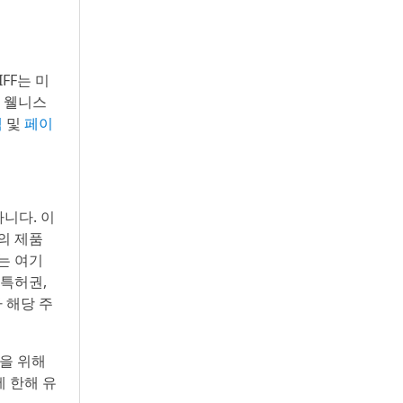
IFF는 미
써 웰니스
램
및
페이
아니다. 이
사의 제품
는 여기
 특허권,
 해당 주
을 위해
 한해 유