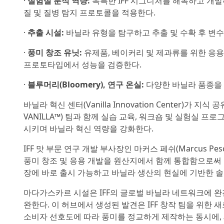
·
실험실 분석 역량:
독특한 IFF 시그니처를 해독하고 개
질 및 질병 탐지 프로토콜을 적용한다.
·
추출 시설:
바닐라 유형을 탐구하고 추출 및 수확 후 변수
·
풍미 창조 유닛:
유제품, 베이커리 및 제과류를 위한 응
프로토타입에서 성능을 검증한다.
·
블루머리(Bloomery), 연구 온실:
다양한 바닐라 품종을 
바닐라 혁신 센터(Vanilla Innovation Center)가 
VANILLA™) 팀과 함께 실습 교육, 워크숍 및 실험실 
시키며 바닐라 혁신 역량을 강화한다.
IFF 맛 부문 연구 개발 부사장인 마커스 페쉬(Marcus 
풍미 창조 및 응용 개발을 원산지에서 함께 통합함으로써 
장에 바로 출시 가능하고 바닐라 생산의 현실에 기반한 솔
마다가스카르 시설은 IFF의 글로벌 바닐라 네트워크에 완전
완한다. 이 허브에서 생성된 발견은 IFF 창작 팀을 위한 
소비자 선호도에 따라 풍미를 정교하게 제작하는 동시에, 