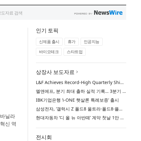
인기 토픽
신제품 출시
휴가
인공지능
바이오테크
스타트업
상장사 보도자료
L&F Achieves Record-High Quarterly Shipments, Begins LFP Supply for North American ESS in Q3 Advancing its Two-Track NCM and LFP Growth Strategy
엘앤에프, 분기 최대 출하 실적 기록… 3분기 북미 ESS향 LFP 공급 착수 NCM+LFP ‘2-Track’ 성장 전략 실현
IBK기업은행 ‘i-ONE 햇살론 특례보증’ 출시
삼성전자, ‘갤럭시 Z 폴드8 울트라·폴드8·플립8’과 ‘갤럭시 워치 울트라2·워치9’ 국내 공식 출시
에 바닐라
현대자동차 ‘디 올 뉴 아반떼’ 계약 첫날 1만 대 돌파
 혁신 역
전시회