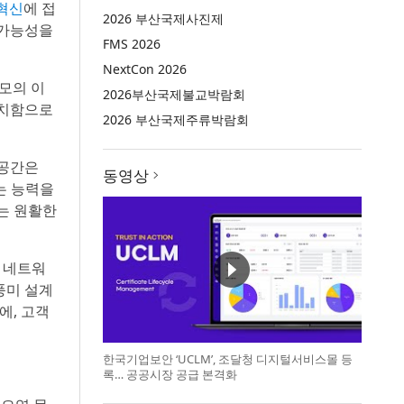
혁신
에 접
2026 부산국제사진제
 가능성을
FMS 2026
NextCon 2026
모의 이
2026부산국제불교박람회
배치함으로
2026 부산국제주류박람회
 공간은
동영상
는 능력을
는 원활한
 네트워
풍미 설계
에, 고객
한국기업보안 ‘UCLM’, 조달청 디지털서비스몰 등
록… 공공시장 공급 본격화