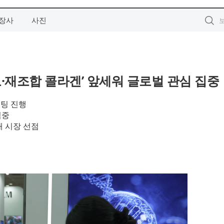
장사
사진
그로·재조합 콜라겐’ 앞세워 글로벌 관심 집중
미팅 진행
집중
소재 시장 선점