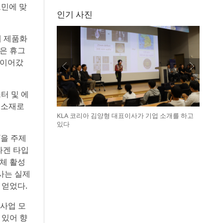
고민에 맞
인기 사진
제 제품화
은 휴그
 이어갔
터 및 에
 소재로
KLA 코리아 김양형 대표이사가 기업 소개를 하고
있다
’을 주제
라겐 타입
생체 활성
박사는 실제
 얻었다.
 사업 모
 있어 향