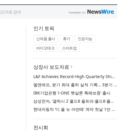
인기 토픽
신제품 출시
휴가
인공지능
바이오테크
스타트업
상장사 보도자료
L&F Achieves Record-High Quarterly Shipments, Begins LFP Supply for North American ESS in Q3 Advancing its Two-Track NCM and LFP Growth Strategy
엘앤에프, 분기 최대 출하 실적 기록… 3분기 북미 ESS향 LFP 공급 착수 NCM+LFP ‘2-Track’ 성장 전략 실현
IBK기업은행 ‘i-ONE 햇살론 특례보증’ 출시
삼성전자, ‘갤럭시 Z 폴드8 울트라·폴드8·플립8’과 ‘갤럭시 워치 울트라2·워치9’ 국내 공식 출시
현대자동차 ‘디 올 뉴 아반떼’ 계약 첫날 1만 대 돌파
전시회