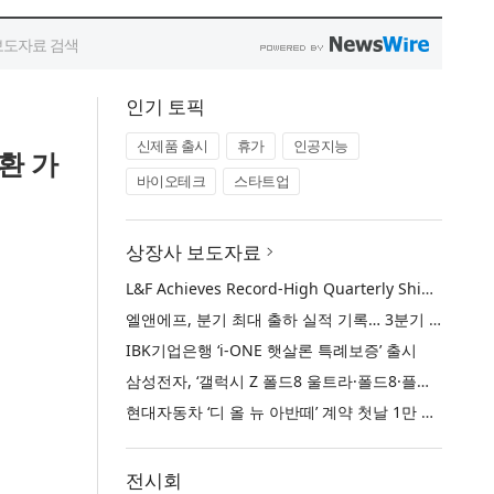
인기 토픽
신제품 출시
휴가
인공지능
환 가
바이오테크
스타트업
상장사 보도자료
현
L&F Achieves Record-High Quarterly Shipments, Begins LFP Supply for North American ESS in Q3 Advancing its Two-Track NCM and LFP Growth Strategy
엘앤에프, 분기 최대 출하 실적 기록… 3분기 북미 ESS향 LFP 공급 착수 NCM+LFP ‘2-Track’ 성장 전략 실현
IBK기업은행 ‘i-ONE 햇살론 특례보증’ 출시
삼성전자, ‘갤럭시 Z 폴드8 울트라·폴드8·플립8’과 ‘갤럭시 워치 울트라2·워치9’ 국내 공식 출시
현대자동차 ‘디 올 뉴 아반떼’ 계약 첫날 1만 대 돌파
전시회