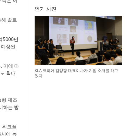
 측은 이
인기 사진
통해 솔트
억5000만
로 예상된
 이에 따
KLA 코리아 김양형 대표이사가 기업 소개를 하고
요도 확대
있다
능형 제조
시하는 방
심 워크플
동시에 높