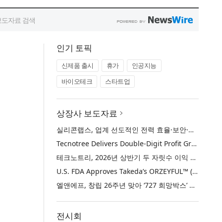
인기 토픽
신제품 출시
휴가
인공지능
바이오테크
스타트업
상장사 보도자료
실리콘랩스, 업계 선도적인 전력 효율·보안·통합성을 갖춘 초저전력 블루투스 LE SoC ‘BG2B’ 공개
Tecnotree Delivers Double-Digit Profit Growth and Accelerated Deployment Momentum in H1 2026
테크노트리, 2026년 상반기 두 자릿수 이익 성장 및 글로벌 구축 가속화
U.S. FDA Approves Takeda’s ORZEYFUL™ (oveporexton), the First and Only Medicine to Treat the Underlying Cause of Narcolepsy Type 1
엘앤에프, 창립 26주년 맞아 ‘727 희망박스’ 나눔 캠페인 진행… 임직원과 함께 대구 지역사회 상생 실천
전시회