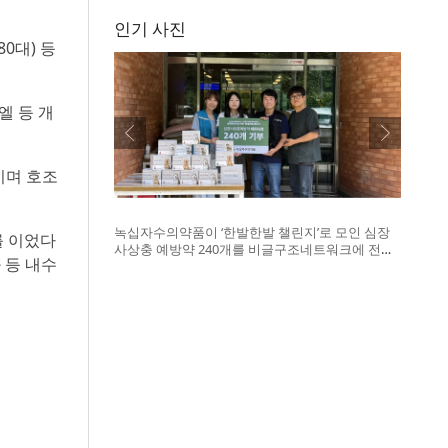
인기 사진
80대) 등
엘 등 개
이며 호조
녹십자수의약품이 ‘한발한발 챌린지’로 모인 심장
를 이었다
사상충 예방약 240개를 비글구조네트워크에 전달
 등 내수
했다. 왼쪽부터 비글구조네트워크 김세현 대표, 캠
페인을 기획한 차율하 학생, 녹십자수의약품 이범
석 팀장, 청주 수동물병원 전귀호 원장