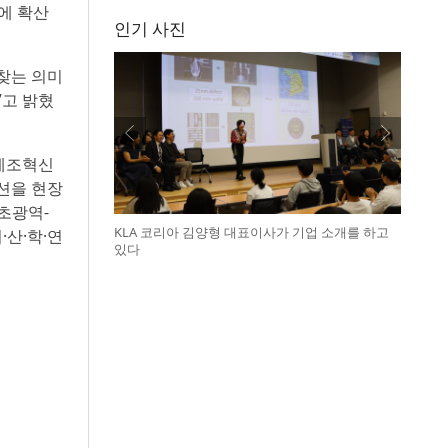
에 확산
인기 사진
찾는 의미
”고 밝혔
 제조혁신
션을 현장
초광역-
KLA 코리아 김양형 대표이사가 기업 소개를 하고
산·학·연
있다