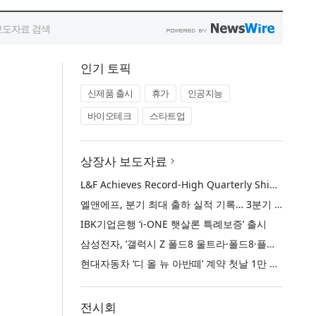
인기 토픽
신제품 출시
휴가
인공지능
바이오테크
스타트업
상장사 보도자료
L&F Achieves Record-High Quarterly Shipments, Begins LFP Supply for North American ESS in Q3 Advancing its Two-Track NCM and LFP Growth Strategy
엘앤에프, 분기 최대 출하 실적 기록… 3분기 북미 ESS향 LFP 공급 착수 NCM+LFP ‘2-Track’ 성장 전략 실현
IBK기업은행 ‘i-ONE 햇살론 특례보증’ 출시
삼성전자, ‘갤럭시 Z 폴드8 울트라·폴드8·플립8’과 ‘갤럭시 워치 울트라2·워치9’ 국내 공식 출시
현대자동차 ‘디 올 뉴 아반떼’ 계약 첫날 1만 대 돌파
전시회