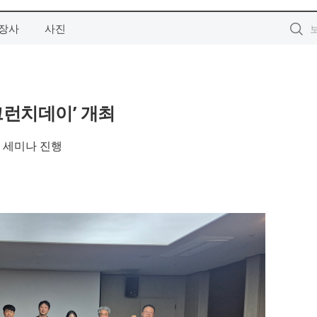
장사
사진
크런치데이’ 개최
 세미나 진행