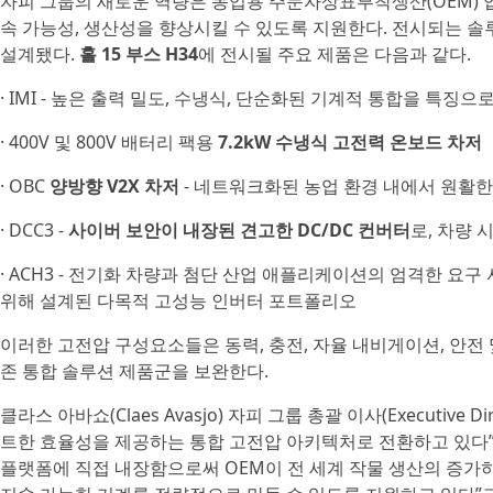
자피 그룹의 새로운 역량은 농업용 주문자상표부착생산(OEM) 
속 가능성, 생산성을 향상시킬 수 있도록 지원한다. 전시되는 
설계됐다.
홀 15 부스 H34
에 전시될 주요 제품은 다음과 같다.
· IMI - 높은 출력 밀도, 수냉식, 단순화된 기계적 통합을 특징으
· 400V 및 800V 배터리 팩용
7.2kW 수냉식 고전력 온보드 차저
· OBC
양방향 V2X 차저
- 네트워크화된 농업 환경 내에서 원활한
· DCC3 -
사이버 보안이 내장된 견고한 DC/DC 컨버터
로, 차량 
· ACH3 - 전기화 차량과 첨단 산업 애플리케이션의 엄격한 요
위해 설계된 다목적 고성능 인버터 포트폴리오
이러한 고전압 구성요소들은 동력, 충전, 자율 내비게이션, 안전 
존 통합 솔루션 제품군을 보완한다.
클라스 아바쇼(Claes Avasjo) 자피 그룹 총괄 이사(Executi
트한 효율성을 제공하는 통합 고전압 아키텍처로 전환하고 있다”며
플랫폼에 직접 내장함으로써 OEM이 전 세계 작물 생산의 증가