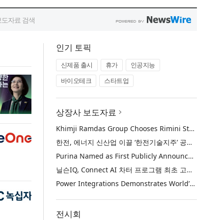
인기 토픽
신제품 출시
휴가
인공지능
바이오테크
스타트업
상장사 보도자료
Khimji Ramdas Group Chooses Rimini Street to Reduce SAP Support Costs, Protect 700+ Customizations and Reinvest Savings in Innovation
한전, 에너지 신산업 이끌 ‘한전기술지주’ 공식 출범
Purina Named as First Publicly Announced NIQ ConnectAI Charter Client
닐슨IQ, Connect AI 차터 프로그램 최초 고객사 ‘퓨리나’ 선정
Power Integrations Demonstrates World’s First 2200 V GaN Technology for Next-Era High-Voltage Power Systems
전시회