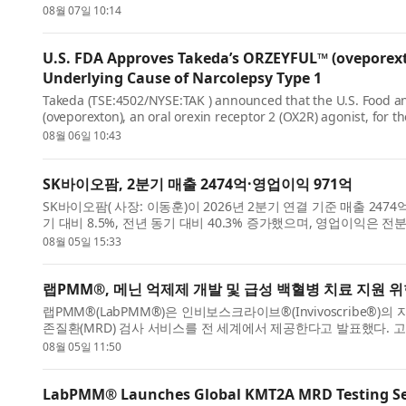
모달리티(Modality)...
08월 07일 10:14
U.S. FDA Approves Takeda’s ORZEYFUL™ (oveporexto
Underlying Cause of Narcolepsy Type 1
Takeda (TSE:4502/NYSE:TAK ) announced that the U.S. Food 
(oveporexton), an oral orexin receptor 2 (OX2R) agonist, for t
cataplexy) in adults.* ...
08월 06일 10:43
SK바이오팜, 2분기 매출 2474억·영업이익 971억
SK바이오팜( 사장: 이동훈)이 2026년 2분기 연결 기준 매출 24
기 대비 8.5%, 전년 동기 대비 40.3% 증가했으며, 영업이익은 전분
이 반영된 ...
08월 05일 15:33
랩PMM®, 메닌 억제제 개발 및 급성 백혈병 치료 지원 위
랩PMM®(LabPMM®)은 인비보스크라이브®(Invivoscribe®)
존질환(MRD) 검사 서비스를 전 세계에서 제공한다고 발표했다. 고
실 네트워크를 통해 의료진, 임...
08월 05일 11:50
LabPMM® Launches Global KMT2A MRD Testing Serv