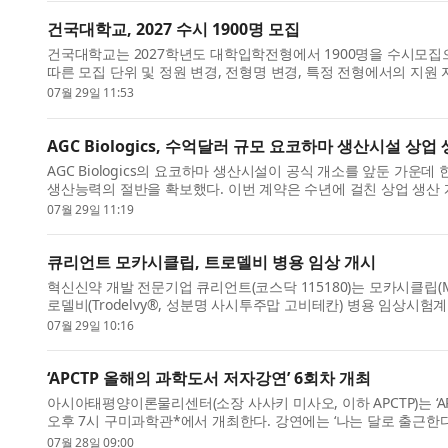
건국대학교, 2027 수시 1900명 모집
건국대학교는 2027학년도 대학입학전형에서 1900명을 수시모집
따른 모집 단위 및 정원 변경, 전형명 변경, 특정 전형에서의 지원 
이 있어 ...
07월 29일 11:53
AGC Biologics, 수억달러 규모 요코하마 생산시설 상업
AGC Biologics의 요코하마 생산시설이 공식 개소를 앞둔 가운
생산능력의 절반을 확보했다. 이번 계약은 수년에 걸친 상업 생산 
위탁개...
07월 29일 11:19
큐리언트 모카시클립, 트로델비 병용 임상 개시
혁신신약 개발 전문기업 큐리언트(코스닥 115180)는 모카시클립(Mocac
로델비(Trodelvy®, 성분명 사시투주맙 고비테칸) 병용 임상시험
밝혔다. 이번 임...
07월 29일 10:16
‘APCTP 올해의 과학도서 저자강연’ 6회차 개최
아시아태평양이론물리센터(소장 사사키 미사오, 이하 APCTP)는 ‘AP
오후 7시 구미과학관*에서 개최한다. 강연에는 ‘나는 달로 출근한다
장소: 경북...
07월 28일 09:00