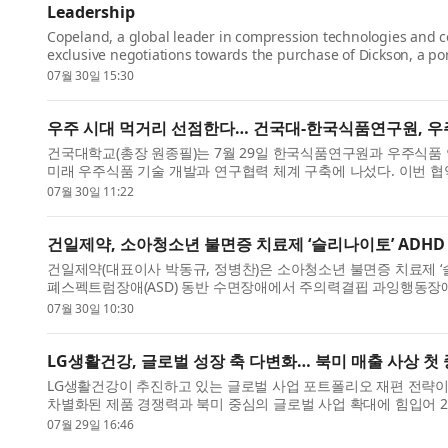
Leadership
Copeland, a global leader in compression technologies and co
exclusive negotiations towards the purchase of Dickson, a po
environmental monitoring ...
07월 30일 15:30
우주 시대 먹거리 선점한다… 건국대-한국식품연구원, 우
건국대학교(총장 원종필)는 7월 29일 한국식품연구원과 우주식품 
미래 우주식품 기술 개발과 연구협력 체계 구축에 나섰다. 이번
추진 중인...
07월 30일 11:22
건일제약, 소아청소년 불면증 치료제 ‘슬리나이토’ ADHD
건일제약(대표이사 박동규, 정병찬)은 소아청소년 불면증 치료제 ‘슬리
폐스펙트럼장애(ASD) 동반 수면장애에서 주의력결핍 과잉행동장애
국내에서 ADH...
07월 30일 10:30
LG생활건강, 글로벌 성장 축 다변화… 북미 매출 사상 첫 중
LG생활건강이 추진하고 있는 글로벌 사업 포트폴리오 재편 전략이
차별화된 제품 경쟁력과 북미 중심의 글로벌 사업 확대에 힘입어 2
별 실적 ...
07월 29일 16:46