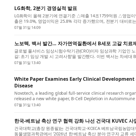
LG화학, 2분기 경영실적 발표
LG화학이 올해 2분기에 연결기준 △매출 14조1759억원 △영업이
출은 19.0%, 영업이익은 25.8% 각각 증가했으며, 전분기 대비로
CFO 차동석 사장은...
07월 31일 14:09
노보텍, 백서 발간… 자가면역질환에서 B세포 고갈 치료제
글로벌 풀서비스 임상시험수탁기관(CRO)이자 임상과학 기업인 노보텍
갈: 초기 임상 개발 시 고려사항’을 발간했다. 이번 백서는 차세대
임상적, 운...
07월 31일 13:40
White Paper Examines Early Clinical Development 
Disease
Novotech, a leading global full-service clinical research orga
released a new white paper, B-Cell Depletion in Autoimmune D
providing practica...
07월 31일 13:40
한국-베트남 축산 연구 협력 강화 나선 건국대 KUVEC 사
건국대학교(총장 원종필)는 건국대학교-KOICA 베트남국립농업대학교
동물생명과학관에서 ‘2026년 한·베트남 축산 분야 연구자 교류 세