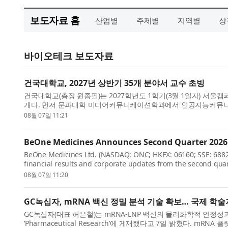
보도자료 홈
산업별
주제별
지역별
상
바이오테크 보도자료
건국대학교, 2027년 상반기 35개 분야서 교수 초빙
건국대학교(총장 원종필)는 2027학년도 1학기(3월 1일자) 서울캠
개다. 먼저 문과대학 미디어커뮤니케이션학과에서 인공지능커뮤니
과에서는 AI ...
08월 07일 11:21
BeOne Medicines Announces Second Quarter 2026 
BeOne Medicines Ltd. (NASDAQ: ONC; HKEX: 06160; SSE: 6882
financial results and corporate updates from the second quar
CEO, BeOne, said: “These str...
08월 07일 11:20
GC녹십자, mRNA 백신 정밀 분석 기술 확보… 국제 학술
GC녹십자(대표 허은철)는 mRNA-LNP 백신의 물리화학적 안정성
‘Pharmaceutical Research’에 게재했다고 7일 밝혔다. 