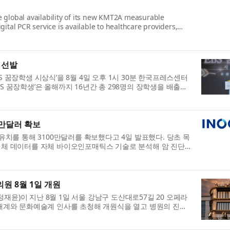
global availability of its new KMT2A measurable
gital PCR service is available to healthcare providers,
명 선발
BS 꿈장학생 시상식’을 8월 4일 오후 1시 30분 한국프레스센터
BS 꿈장학생’은 올해까지 16년간 총 298명의 장학생을 배출했
0만달러 확보
자 유치를 통해 3100만달러를 확보했다고 4일 발표했다. 당초 목
전체 데이터를 자체 바이오인포매틱스 기술로 분석해 암 진단
원 8월 1일 개원
)이 지난 8월 1일 서울 강남구 도산대로57길 20 오페라
재계와 문화예술계 인사를 초청해 개원식을 열고 병원의 진료