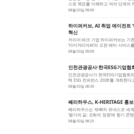
스로 목표를 이해하고 여러 단계의 
름 속에서 생성형 AI 전문기업 윈즈의 
08월 03일 09:00
하이퍼커브, AI 취업 에이전트 
혁신
커리어 테크 기업 하이퍼커브는 기존 
‘마이커리어AI’의 오픈 베타 서비스
AI를 활용한 서류 작성이 보편화되면서
08월 03일 09:00
인천관광공사·한국ESG기업협회, 
인천관광공사가 한국ESG기업협회와 
텍 ESG 컨퍼런스 2026’를 개최
공사와 한국ESG기업협회가 공동 주
08월 03일 08:30
쎄리하우스, K-HERITAGE 홍
쎄리하우스는 제48차 유네스코 세계유
‘왕가의 길: 조화의 정원’에 향기 콘텐
48차 유네스코 세계유산위원회 개최 
08월 03일 08:25