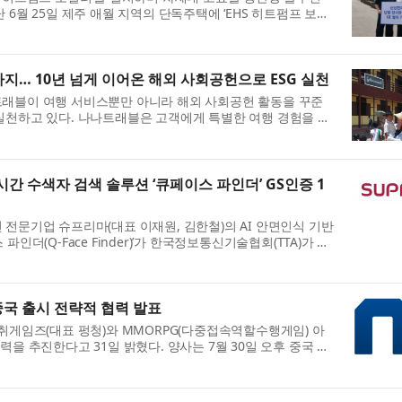
 6월 25일 제주 애월 지역의 단독주택에 ‘EHS 히트펌프 보일
구에서 고효율 난방 솔루션의 본격...
지… 10년 넘게 이어온 해외 사회공헌으로 ESG 실천
트래블이 여행 서비스뿐만 아니라 해외 사회공헌 활동을 꾸준
실천하고 있다. 나나트래블은 고객에게 특별한 여행 경험을 제
사회와 함께 성장하는 기업을 목표...
시간 수색자 검색 솔루션 ‘큐페이스 파인더’ GS인증 1
전문기업 슈프리마(대표 이재원, 김한철)의 AI 안면인식 기반
인더(Q-Face Finder)’가 한국정보통신기술협회(TTA)가 주
등급인 ‘GS(Good Softwa...
중국 출시 전략적 협력 발표
취게임즈(대표 펑청)와 MMORPG(다중접속역할수행게임) 아
력을 추진한다고 31일 밝혔다. 양사는 7월 30일 오후 중국 상
 협력 체결식을 개최했다. 행사에는 ...