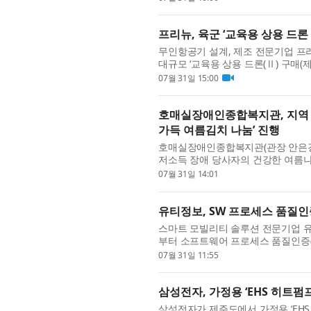
프리뉴, 육군 ‘교육용 상용 드론
무인항공기 설계, 제조 전문기업 
대규모 ‘교육용 상용 드론(Ⅱ) 구매(
일 밝혔다. 이번 사업은 육군의 드론 교
07월 31일 15:00
호매실장애인종합복지관, 지역 
가득 여름김치 나눔’ 진행
호매실장애인종합복지관(관장 안은경)
저소득 장애 당사자의 건강한 여름나
했다고 밝혔다. 호매실메디유니온은 
07월 31일 14:01
유티정보, SW 프로세스 품질인
스마트 모빌리티 솔루션 전문기업 유
부터 소프트웨어 프로세스 품질인증(SP, Sof
(全社) 범위로 획득했다고 31일 밝혔다.
07월 31일 11:55
삼성전자, 가정용 ‘EHS 히트펌
삼성전자가 제주도에서 가정용 ‘EH