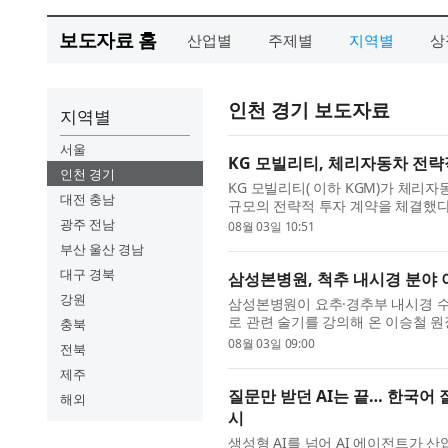
보도자료 홈
산업별
주제별
지역별
상
인천 경기 보도자료
지역별
서울
KG 모빌리티, 체리자동차 전략
인천 경기
KG 모빌리티( 이하 KGM)가 체리
대전 충남
규모의 전략적 투자 계약을 체결했다고
열린 ‘글로벌 동반성장을 위한 전략적 
광주 전남
08월 03일 10:51
부산 울산 경남
대구 경북
삼성본병원, 척추 내시경 분야 
강원
삼성본병원이 요추·경추부 내시경 
로 관련 술기를 강의해 온 이승철 원
충북
척추관협착증 등 척추 질환 진료를 시
08월 03일 09:00
전북
제주
질문만 받던 AI는 끝… 한국어 
해외
시
생성형 AI를 넘어 AI 에이전트가 산