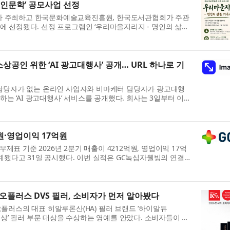
의 인문학’ 공모사업 선정
 주최하고 한국문화예술교육진흥원, 한국도서관협회가 주관
사업에 선정됐다. 선정 프로그램인 ‘우리마을지리지 - 명인의 삶을
오랜 세월 이어온 기술을 시민의...
공인 위한 ‘AI 광고대행사’ 공개… URL 하나로 기
 담당자가 없는 온라인 사업자와 비마케터 담당자가 광고대행
하는 ‘AI 광고대행사’ 서비스를 공개했다. 회사는 3일부터 이
런스 ‘맥스서밋 2026(MAX SUM...
억원·영업이익 17억원
무제표 기준 2026년 2분기 매출이 4212억원, 영업이익 17억
계됐다고 31일 공시했다. 이번 실적은 GC녹십자웰빙의 연결
진 품목의 매출 인식이 하반기로 이연...
오플러스 DVS 필러, 소비자가 먼저 알아봤다
플러스의 대표 히알루론산(HA) 필러 브랜드 ‘하이알듀
소비자대상’ 필러 부문 대상을 수상하는 영예를 안았다. 소비자들이 직
 인지도를 넘어 독보적인 기술력이 가...