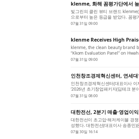
klenme, 화해 꼼평가단에서 
빛그린의 클린 뷰티 브랜드 klenme(
으로부터 높은 등급을 받았다. 꼼평
샴푸가 4.40점, 프리미엄 헤어 케어 
07월 31일 09:00
klenme Receives High Prai
klenme, the clean beauty brand by
“Kkom Evaluation Panel” on Hwaha
point scale for authentic reviews
07월 31일 09:00
인천창조경제혁신센터, 연세대
인천창조경제혁신센터(대표이사 이재선
‘2026년 초기창업패키지(딥테크 분야
현장투어를 운영했다고 밝혔다. 이번 
07월 31일 08:00
대한전선, 2분기 매출·영업이익 
대한전선이 초고압·해저케이블 경쟁력
성했다. 대한전선(대표이사 송종민)은 
억원, 영업이익 608억원을 기록했다고 
07월 30일 16:14