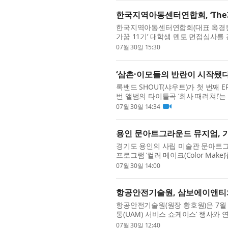
한국지역아동센터연합회, ‘The가
한국지역아동센터연합회(대표 옥경원)
가꿈 11기’ 대학생 멘토 면접심사를 
종 선발했다. ‘The가꿈’은 현대백
07월 30일 15:30
‘삼촌·이모들의 반란이 시작됐다’…
록밴드 SHOUT(샤우트)가 첫 번째 
번 앨범의 타이틀곡 ‘회사 때려쳐!’​
에서 살아가는 직장인들의 현실과 속마
07월 30일 14:34
용인 문아트그라운드 뮤지엄, 가
경기도 용인의 사립 미술관 문아트
프로그램 ‘컬러 메이크(Color Ma
완성하는 상시 프로그램이다. 컬러 
07월 30일 14:00
항공안전기술원, 삼보에이앤티
항공안전기술원(원장 황호원)은 7월 
통(UAM) 서비스 쇼케이스’ 행사와
(MOU)을 체결했다. 이날 협약식에
07월 30일 12:40