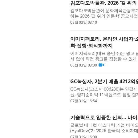
김포다도박물관, 2026 ‘길 위
김포다도박물관이 문화체육관광부가
하는 2026 ‘길 위의 인문학’ 공모
기록하다’는 지역 명인의 삶과 철학, 
08월 03일 08:10
이미지팩토리, 온라인 사업자·소상
획·집행·최적화까지
이미지팩토리(대표 송민주)는 광고
사 없이 직접 광고를 집행할 수 있게 
틀간 서울 코엑스에서 열리는 마케팅 컨퍼
08월 03일 08:00
GC녹십자, 2분기 매출 4212
GC녹십자(코스피 006280)는 연결재
원, 당기순이익 11억원으로 잠정 집
자회사 제외 효과와 함께 계절성 고마
07월 31일 16:54
기술력으로 입증한 신뢰… 바이
글로벌 메디컬 에스테틱 기업 바이오
(HyalDew)’가 ‘2026 한국의 
접 선택한 이번 수상은 단순한 브랜드
07월 31일 16:00