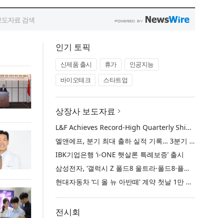
인기 토픽
신제품 출시
휴가
인공지능
바이오테크
스타트업
상장사 보도자료
L&F Achieves Record-High Quarterly Shipments, Begins LFP Supply for North American ESS in Q3 Advancing its Two-Track NCM and LFP Growth Strategy
엘앤에프, 분기 최대 출하 실적 기록… 3분기 북미 ESS향 LFP 공급 착수 NCM+LFP ‘2-Track’ 성장 전략 실현
IBK기업은행 ‘i-ONE 햇살론 특례보증’ 출시
삼성전자, ‘갤럭시 Z 폴드8 울트라·폴드8·플립8’과 ‘갤럭시 워치 울트라2·워치9’ 국내 공식 출시
현대자동차 ‘디 올 뉴 아반떼’ 계약 첫날 1만 대 돌파
전시회