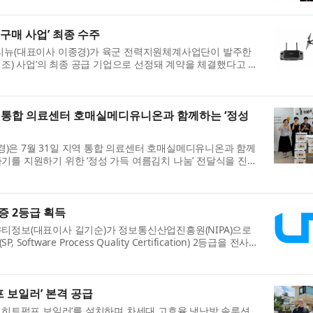
 구매 사업’ 최종 수주
프리뉴(대표이사 이종경)가 육군 전력지원체계사업단이 발주한
제조) 사업’의 최종 공급 기업으로 선정돼 계약을 체결했다고 31
육·훈련 체계를 확립하고 ‘50...
통합 의료센터 호매실메디유니온과 함께하는 ‘정성
은 7월 31일 지역 통합 의료센터 호매실메디유니온과 함께
기를 지원하기 위한 ‘정성 가득 여름김치 나눔’ 전달식을 진행
호매실동 내 의료기관이 함께하는...
증 2등급 획득
티정보(대표이사 길기순)가 정보통신산업진흥원(NIPA)으로
tware Process Quality Certification) 2등급을 전사
 취득일은 2026년 7월 24일이다. S...
프 보일러’ 본격 공급
S 히트펌프 보일러’를 설치하며 차세대 고효율 냉난방 솔루션