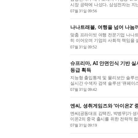
시장 공략에 나섰다. 삼성전자는 지난
러’를 설치하고, 30일 해당 설치 가
07월 31일 09:56
나나트래블, 여행을 넘어 나눔까
맞춤 프라이빗 여행 전문기업 나나
히 이어오며 기업의 사회적 책임을 
공하는 것을 넘어 도움이 필요한 지역
07월 31일 09:52
슈프리마, AI 안면인식 기반 실
등급 획득
지능형 출입통제 및 물리보안 솔루션 
실시간 수색자 검색 솔루션 ‘큐페이스 파
관하는 소프트웨어 품질인증 제도에서 최고 
07월 31일 09:42
엔씨, 셩취게임즈와 ‘아이온2’ 
엔씨(공동대표 김택진, 박병무)가 셩
이온2의 중국 출시를 위한 전략적 협
하이에서 아이온2의 중국 진출 전략적
07월 31일 09:19