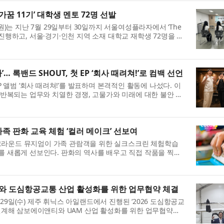
꿈 11기’ 대학생 멘토 72명 선발
는 지난 7월 29일부터 30일까지 서울여성플라자에서 ‘The
진행하고, ​서울·경기·인천 지역 소재 대학교 재학생 72명을 최
화점그룹의 후원과 서울사회복지공동...
 록밴드 SHOUT, 첫 EP ‘회사 때려쳐!’로 컴백 선언
EP 앨범 ‘회사 때려쳐!’를 발표하며 본격적인 활동에 나섰다. 이
는 반복되는 업무와 치열한 경쟁, 고물가와 미래에 대한 불안 속
음을 솔직하게 담아낸 대중 ...
족 판화 교육 체험 ‘컬러 메이크’ 선보여
그라운드 뮤지엄이 가족 관람객을 위한 실크스크린 체험학습
ke)’를 새롭게 선보인다. 판화의 역사를 배우고 직접 작품을 찍어
메이크는 실크스크린 판화의 원리를...
와 도심항공교통 산업 활성화를 위한 업무협약 체결
29일(수) 제주 휘닉스 아일랜드에서 진행된 ‘2026 도심항공교
 연계해 삼보에이앤티와 UAM 산업 활성화를 위한 업무협약
는 항공안전기술원 항공인증본부와 삼보에...