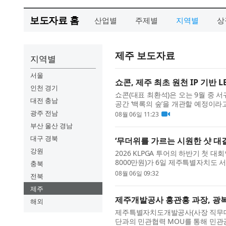
보도자료 홈
산업별
주제별
지역별
상
제주 보도자료
지역별
서울
쇼콘, 제주 최초 원천 IP 기반 L
인천 경기
쇼콘(대표 최환석)은 오는 9월 중 서
대전 충남
공간 ‘백록의 숲’을 개관할 예정이라
지 않고, VR HMD를 착용한 채 실제
광주 전남
08월 06일 11:23
부산 울산 경남
대구 경북
‘무더위를 가르는 시원한 샷 대
강원
2026 KLPGA 투어의 하반기 첫 대
8000만원)가 6일 제주특별자치도 
충북
로 13회를 맞은 제주삼다수 마스터스는
08월 06일 09:32
전북
제주
제주개발공사 홍관홍 과장, 광복
해외
제주특별자치도개발공사(사장 직무대행
단과의 민관협력 MOU를 통해 민관