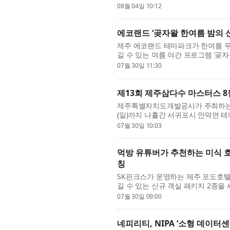
장을 받았다고 4일 밝혔다. 지난 3일 
08월 04일 10:12
에코랜드 ‘곶자왈 한여름 밤의 
제주 에코랜드 테마파크가 한여름 무
길 수 있는 여름 야간 프로그램 ‘곶자
일부터 31일까지 라벤더역 일대에서 
07월 30일 11:30
제13회 제주삼다수 마스터스 8
제주특별자치도개발공사가 주최하는 ‘제
(일)까지 나흘간 서귀포시 안덕면 테
억8000만원 규모로 개최되는 이번 대
07월 30일 10:03
먹방 유튜버가 추천하는 미식 호
칭
SK핀크스가 운영하는 제주 포도호
길 수 있는 신규 객실 패키지 2종을
된 패키지는 프리미엄 디너 코스와 프
07월 30일 09:00
네피리티, NIPA ‘소형 데이터