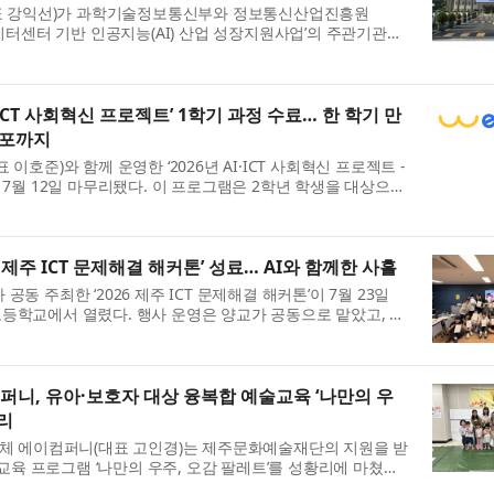
표 강익선)가 과학기술정보통신부와 정보통신산업진흥원
형 데이터센터 기반 인공지능(AI) 산업 성장지원사업’의 주관기관으
개 과제가 경합한 이번 공모에서 네피리...
·ICT 사회혁신 프로젝트’ 1학기 과정 수료… 한 학기 만
배포까지
준)와 함께 운영한 ‘2026년 AI·ICT 사회혁신 프로젝트 -
지난 7월 12일 마무리됐다. 이 프로그램은 2학년 학생을 대상으로
요일 오전 3시간씩 총 10회차로 ...
 제주 ICT 문제해결 해커톤’ 성료… AI와 함께한 사흘
주최한 ‘2026 제주 ICT 문제해결 해커톤’이 7월 23일
현고등학교에서 열렸다. 행사 운영은 양교가 공동으로 맡았고, 교
대표 이호준)가 담당했다. 이번 해커...
니, 유아·보호자 대상 융복합 예술교육 ‘나만의 우
무리
체 에이컴퍼니(대표 고인경)는 제주문화예술재단의 지원을 받
교육 프로그램 ‘나만의 우주, 오감 팔레트’를 성황리에 마쳤다
행됐으며, 총 53명의 영유아와 ...