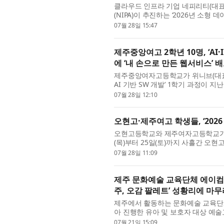
클라우드 인프라 기업 네피리티(대
(NIPA)이 추진하는 ‘2026년 소
로 최종 선정됐다고 밝혔다. 전국 10
07월 28일 15:47
제주중앙여고 2학년 10명, ‘AI
에 ‘내 손으로 만든 웹서비스’ 
제주중앙여자고등학교가 위니브(대표 이호
AI 기반 SW 개발’ 1학기 과정이 
3월 28일부터 7월 12일까지 매주 토
07월 28일 12:10
오현고·제주여고 학생들, ‘2026
오현고등학교와 제주여자고등학교가 공동 
(목)부터 25일(토)까지 사흘간 오
육은 제주 지역 AI·IT 기업 위니브(
07월 28일 11:09
제주 문화예술 교육단체 에이컴퍼
주, 오감 팔레트’ 성황리에 마
제주에서 활동하는 문화예술 교육단
아 진행한 유아 및 보호자 대상 예술
고 밝혔다. 이번 프로그램은 5주간 진
07월 21일 15:09