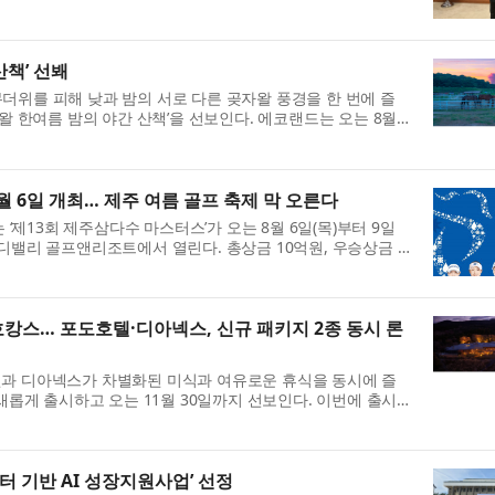
정부서울청사에서 열린 ‘광복 80년 기...
산책’ 선봬
더위를 피해 낮과 밤의 서로 다른 곶자왈 풍경을 한 번에 즐
왈 한여름 밤의 야간 산책’을 선보인다. 에코랜드는 오는 8월 1
야간 산책 프로그램을 운영한다...
월 6일 개최… 제주 여름 골프 축제 막 오른다
13회 제주삼다수 마스터스’가 오는 8월 6일(목)부터 9일
디밸리 골프앤리조트에서 열린다. 총상금 10억원, 우승상금 1
회는 KLPGA 투어 하반기의 문을 여...
캉스… 포도호텔·디아넥스, 신규 패키지 2종 동시 론
텔과 디아넥스가 차별화된 미식과 여유로운 휴식을 동시에 즐
 새롭게 출시하고 오는 11월 30일까지 선보인다. 이번에 출시
라이빗 온천 힐링을 강조한 포도호텔...
센터 기반 AI 성장지원사업’ 선정