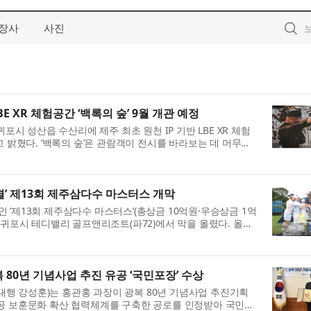
장사
사진
BE XR 체험공간 ‘백록의 숲’ 9월 개관 예정
귀포시 성산읍 수산리에 제주 최초 원천 IP 기반 LBE XR 체험
고 밝혔다. ‘백록의 숲’은 관람객이 전시를 바라보는 데 머무르
 공간을 걸으며 이야기와 미션에 ...
결’ 제13회 제주삼다수 마스터스 개막
회인 ‘제13회 제주삼다수 마스터스’(총상금 10억원·우승상금 1억
서귀포시 테디밸리 골프앤리조트(파72)에서 막을 올렸다. 올해
 ‘축제니까 즐겨마심’이라는 대회 ...
 80년 기념사업 추진 유공 ‘국민포장’ 수상
 강성훈)는 홍관홍 과장이 광복 80년 기념사업 추진기획
공 보훈문화 확산 협력체계를 구축한 공로를 인정받아 국민포