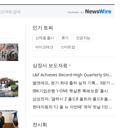
인기 토픽
신제품 출시
휴가
인공지능
바이오테크
스타트업
상장사 보도자료
L&F Achieves Record-High Quarterly Shipments, Begins LFP Supply for North American ESS in Q3 Advancing its Two-Track NCM and LFP Growth Strategy
엘앤에프, 분기 최대 출하 실적 기록… 3분기 북미 ESS향 LFP 공급 착수 NCM+LFP ‘2-Track’ 성장 전략 실현
IBK기업은행 ‘i-ONE 햇살론 특례보증’ 출시
삼성전자, ‘갤럭시 Z 폴드8 울트라·폴드8·플립8’과 ‘갤럭시 워치 울트라2·워치9’ 국내 공식 출시
현대자동차 ‘디 올 뉴 아반떼’ 계약 첫날 1만 대 돌파
전시회