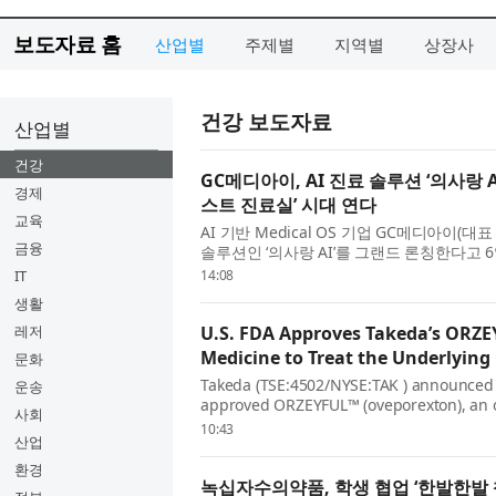
보도자료 홈
산업별
주제별
지역별
상장사
건강 보도자료
산업별
건강
GC메디아이, AI 진료 솔루션 ‘의사랑 
경제
스트 진료실’ 시대 연다
교육
AI 기반 Medical OS 기업 GC메디아이(
금융
솔루션인 ‘의사랑 AI’를 그랜드 론칭한다고 6일
슬로건 아래, 국내 시장 점유율 1위 전자차트(EM
IT
14:08
생활
레저
U.S. FDA Approves Takeda’s ORZEY
Medicine to Treat the Underlying
문화
Takeda (TSE:4502/NYSE:TAK ) announced t
운송
approved ORZEYFUL™ (oveporexton), an or
사회
treatment of narcolepsy type 1 (NT1, narco
10:43
산업
환경
녹십자수의약품, 학생 협업 ‘한발한발