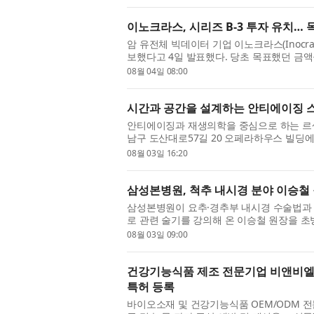
이노크라스, 시리즈 B-3 투자 유치… 
암 유전체 빅데이터 기업 이노크라스(Inocra
보했다고 4일 발표했다. 당초 목표했던 금
전체 데이터를 자체 바이오인포매틱스 기술로 
08월 04일 08:00
시간과 공간을 설계하는 안티에이징 스
안티에이징과 재생의학을 중심으로 하는 르셀
남구 도산대로57길 20 오페라하우스 빌딩에
계와 문화예술계 인사를 초청해 개원식을 열고
08월 03일 16:20
삼성본병원, 척추 내시경 분야 이승철 
삼성본병원이 요추·경추부 내시경 수술법과
로 관련 술기를 강의해 온 이승철 원장을 초
척추관협착증 등 척추 질환 진료를 시작한다.
08월 03일 09:00
건강기능식품 제조 전문기업 비앤비엘, 
특허 등록
바이오소재 및 건강기능식품 OEM/ODM 전