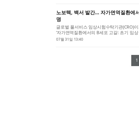
노보텍, 백서 발간… 자가면역질환에서
명
글로벌 풀서비스 임상시험수탁기관(CRO)이자 
‘자가면역질환에서의 B세포 고갈: 초기 임상 
세포 고갈 치료제의 초기 임상 개발에 영향을 
07월 31일 13:40
1