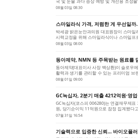
국 및 눈물 과다 증상 예방 및 개선용 조성
호 제10-2934219호)는 2025년 4월 8일 출원
08월 03일 08:30
스마일라식 가격, 저렴한 게 우선일까…
박세광 밝은눈안과의원 대표원장이 스마일라식
시력교정을 위해 스마일라식이나 스마일프로를
마다 안내하는 가격이 다르고, 이벤트까지 더해
08월 03일 08:00
동아제약, NMN 등 주목받는 원료를 
동아제약(대표이사 사장 백상환)이 슬로우에이징
활력과 생기를 관리할 수 있는 프리미엄 브랜드 
장에서는 나이에 구애받지 않고 생기 있는 라
08월 01일 09:00
GC녹십자, 2분기 매출 4212억원·영
GC녹십자(코스피 006280)는 연결재무제표 
원, 당기순이익 11억원으로 잠정 집계됐다고
자회사 제외 효과와 함께 계절성 고마진 품목
07월 31일 16:54
기술력으로 입증한 신뢰… 바이오플러스