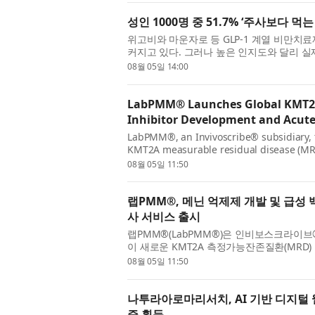
성인 1000명 중 51.7% ‘주사보다 먹
위고비와 마운자로 등 GLP-1 계열 비만
커지고 있다. 그러나 높은 인지도와 달리 
많은 것으로 나타났다. 리서치 및 데이터 인텔
08월 05일 14:00
LabPMM® Launches Global KMT2A 
Inhibitor Development and Acut
LabPMM®, an Invivoscribe® subsidiary, t
KMT2A measurable residual disease (MRD) 
PCR service is available to healthcare prov
08월 05일 11:50
랩PMM®, 메닌 억제제 개발 및 급성 
사 서비스 출시
랩PMM®(LabPMM®)은 인비보스크라이브®(I
이 새로운 KMT2A 측정가능잔존질환(MRD
감도 디지털 PCR 기반의 이 서비스는 랩PM
08월 05일 11:50
나투라아로마리서치, AI 기반 디지털
증 획득