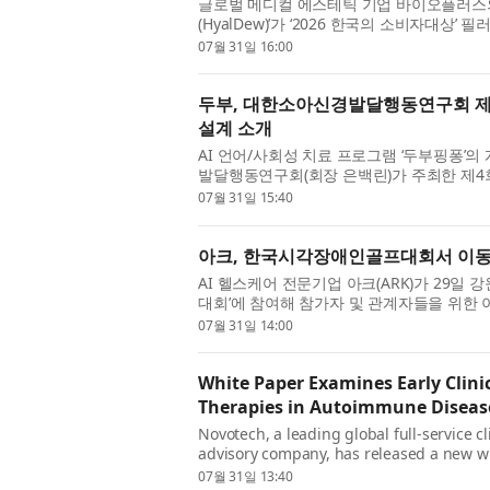
글로벌 메디컬 에스테틱 기업 바이오플러스의
(HyalDew)’가 ‘2026 한국의 소비자대상
접 선택한 이번 수상은 단순한 브랜드 인지도
07월 31일 16:00
두부, 대한소아신경발달행동연구회 제
설계 소개
AI 언어/사회성 치료 프로그램 ‘두부핑퐁
발달행동연구회(회장 은백린)가 주최한 제4
포지엄은 ‘언어발달 지연 아동의 임상적 접근과
07월 31일 15:40
아크, 한국시각장애인골프대회서 이동형
AI 헬스케어 전문기업 아크(ARK)가 29일
대회’에 참여해 참가자 및 관계자들을 위한
운영했다고 밝혔다. 이번 대회는 시각장애인 
07월 31일 14:00
White Paper Examines Early Clini
Therapies in Autoimmune Diseas
Novotech, a leading global full-service cl
advisory company, has released a new w
Disease: Considerations for Early Clinica
07월 31일 13:40