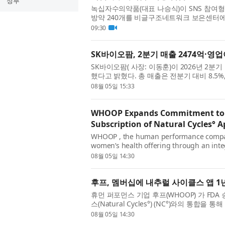
정부
녹십자수의약품(대표 나승식)이 SNS 참여형
방약 240개를 비글구조네트워크 보은센터에
제학교 학생 프로젝트 ‘PawfectRxCycle’과
09:30
SK바이오팜, 2분기 매출 2474억·영업
SK바이오팜( 사장: 이동훈)이 2026년 2분기
했다고 밝혔다. 총 매출은 전분기 대비 8.5%
기 대비 8.1%, 전년 동기 대비 56.9% 성장
08월 05일 15:33
WHOOP Expands Commitment to W
Subscription of Natural Cycles° 
WHOOP , the human performance compan
women’s health offering through an integ
cleared, hormone-free birth control app.
08월 05일 14:30
후프, 멤버십에 내추럴 사이클스 앱 1
휴먼 퍼포먼스 기업 후프(WHOOP) 가 FD
스(Natural Cycles°) (NC°)와의 통
는 자격 요건을 충족하는 내추럴 사이클스 신규 
08월 05일 14:30