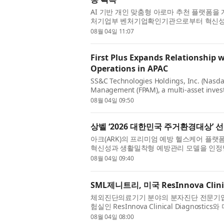
AI 기반 개인 맞춤형 아로마 추천 플랫폼
처기업부 벤처기업확인기관으로부터 혁신성장형
디지털 웰니스 기술과 맞춤형 아로마 서비스의 
08월 04일 11:07
First Plus Expands Relationship 
Operations in APAC
SS&C Technologies Holdings, Inc. (Nasda
Management (FPAM), a multi-asset inve
provide cross-border operations support ac
08월 04일 09:50
상벨 ‘2026 대한민국 주거환경대상’ 
아크(ARK)의 프리미엄 예방 헬스케어 플랫폼
혁신성과 생활밀착형 예방관리 모델을 인정받
혔다. 상벨은 아파트 커뮤니티 공간에서 입주
08월 04일 09:40
SML제니트리, 미국 ResInnova Clini
체외진단의료기기 분야의 분자진단 전문기업 SML
험실인 ResInnova Clinical Diagnos
위한 파트너십을 체결했다고 밝혔다. 이번 파
08월 04일 08:00