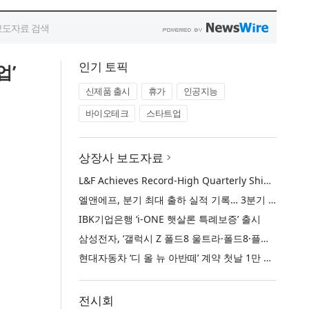
인기 토픽
업’
신제품 출시
휴가
인공지능
바이오테크
스타트업
상장사 보도자료
L&F Achieves Record-High Quarterly Shipments, Begins LFP Supply for North American ESS in Q3 Advancing its Two-Track NCM and LFP Growth Strategy
엘앤에프, 분기 최대 출하 실적 기록… 3분기 북미 ESS향 LFP 공급 착수 NCM+LFP ‘2-Track’ 성장 전략 실현
IBK기업은행 ‘i-ONE 햇살론 특례보증’ 출시
삼성전자, ‘갤럭시 Z 폴드8 울트라·폴드8·플립8’과 ‘갤럭시 워치 울트라2·워치9’ 국내 공식 출시
현대자동차 ‘디 올 뉴 아반떼’ 계약 첫날 1만 대 돌파
전시회