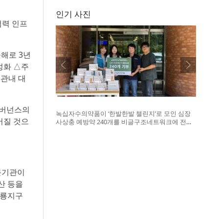
인기 사진
협력 인프
올해로 3년
성화 △주
 관내 대
거버넌스의
녹십자수의약품이 ‘한발한발 챌린지’로 모인 심장
어질 것으
사상충 예방약 240개를 비글구조네트워크에 전달
했다. 왼쪽부터 비글구조네트워크 김세현 대표, 캠
페인을 기획한 차율하 학생, 녹십자수의약품 이범
석 팀장, 청주 수동물병원 전귀호 원장
문기관이
산 등을
오룡지구