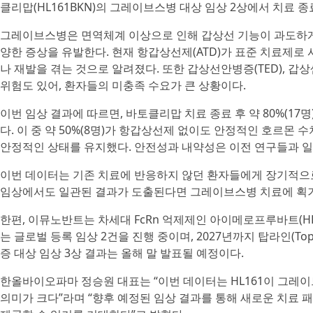
클리맙(HL161BKN)의 그레이브스병 대상 임상 2상에서 치료 
그레이브스병은 면역체계 이상으로 인해 갑상선 기능이 과도하게 
양한 증상을 유발한다. 현재 항갑상선제(ATD)가 표준 치료제로 
나 재발을 겪는 것으로 알려졌다. 또한 갑상선안병증(TED), 갑상샘중
위험도 있어, 환자들의 미충족 수요가 큰 상황이다.
이번 임상 결과에 따르면, 바토클리맙 치료 종료 후 약 80%(1
다. 이 중 약 50%(8명)가 항갑상선제 없이도 안정적인 호르몬
안정적인 상태를 유지했다. 안전성과 내약성은 이전 연구들과 
이번 데이터는 기존 치료에 반응하지 않던 환자들에게 장기적으
임상에서도 일관된 결과가 도출된다면 그레이브스병 치료에 획기
한편, 이뮤노반트는 차세대 FcRn 억제제인 아이메로프루바트(HL1
는 글로벌 등록 임상 2건을 진행 중이며, 2027년까지 탑라인(T
증 대상 임상 3상 결과는 올해 말 발표될 예정이다.
한올바이오파마 정승원 대표는 “이번 데이터는 HL161이 그레
의미가 크다”라며 “향후 예정된 임상 결과를 통해 새로운 치료