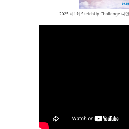
‘2025 제1회 SketchUp Challen