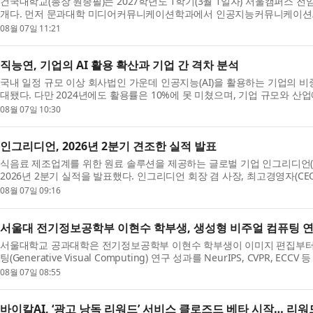
건국대학교(총장 원종필)는 2027학년도 1학기(3월 1일자) 서울캠퍼스 전임
개다. 먼저 문과대학 미디어커뮤니케이션학과에서 인공지능커뮤니케이션/
과에서는 AI ...
08월 07일 11:21
직능연, 기업의 AI 활용 확산과 기업 간 격차 분석
국내 일정 규모 이상 회사법인 가운데 인공지능(AI)을 활용하는 기업의 비중은 2
대됐다. 다만 2024년에도 활용률은 10%에 못 미쳤으며, 기업 규모와 
원(원장 고혜...
08월 07일 10:30
인그리디언, 2026년 2분기 견조한 실적 발표
식음료 제조업계를 위한 원료 솔루션을 제공하는 글로벌 기업 인그리디언(Ingred
2026년 2분기 실적을 발표했다. 인그리디언 회장 겸 사장, 최고경영자(CEO)인
기 실적을 ...
08월 07일 09:16
서울대 전기정보공학부 이현수 학부생, 생성형 비주얼 컴퓨팅 연
서울대학교 공과대학은 전기정보공학부 이현수 학부생이 이미지 편집부터 3
팅(Generative Visual Computing) 연구 성과를 NeurIPS, CVPR,
회에 발표했...
08월 07일 08:55
바이칼AI, ‘광고 낭독 리워드’ 서비스 클로즈드 베타 시작… 리워